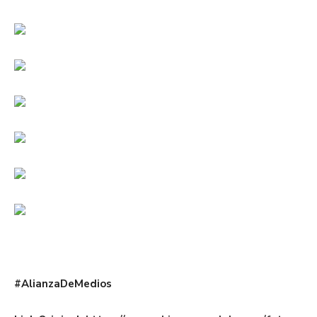
#AlianzaDeMedios