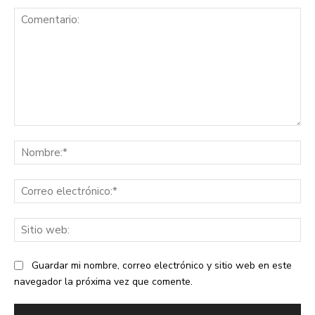
Comentario:
No
Co
ele
Sit
we
Guardar mi nombre, correo electrónico y sitio web en este
navegador la próxima vez que comente.