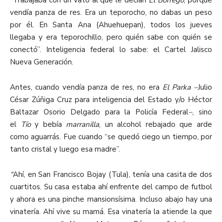
vendía panza de res. Era un teporocho, no dabas un peso
por él. En Santa Ana (Ahuehuepan), todos los jueves
llegaba y era teporochillo, pero quién sabe con quién se
conectó”. Inteligencia federal lo sabe: el Cartel Jalisco
Nueva Generación.
Antes, cuando vendía panza de res, no era
El Parka –
Julio
César Zúñiga Cruz para inteligencia del Estado y/o Héctor
Baltazar Osorio Delgado para la Policía Federal
–
, sino
el
Tío
y bebía
marranilla
, un alcohol rebajado que arde
como aguarrás. Fue cuando “se quedó ciego un tiempo, por
tanto cristal y luego esa madre”.
“
Ahí, en San Francisco Bojay (Tula), tenía una casita de dos
cuartitos. Su casa estaba ahí enfrente del campo de futbol
y ahora es una pinche mansionsísima. Incluso abajo hay una
vinatería. Ahí vive su mamá. Esa vinatería la atiende la que