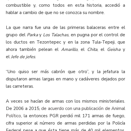
combustible y, como todos en esta historia, accedió a
hablar a cambio de que no se conozca su nombre.
La que narra fue una de las primeras balaceras entre el
grupo del
Parka
y
Los Talachas
, en pugna por el control de
los ductos en Tezontepec y en la zona Tula-Tepeji, que
ahora también pelean el
Amarillo
, el
Chita
, el
Geisha
y
el
Jefe de jefes
.
“Uno quiso ser más cabrón que otro”, y la jefatura la
disputaron armas largas en mano y cadáveres dejados por
las carreteras.
A veces se hacían de armas con los mismos ministeriales.
De 2006 a 2015,
de acuerdo con una publicación de Animal
Político
, la entonces PGR perdió mil 171 armas de fuego,
cifra superior al número de armas perdidas por la Policía
Federal pese a que ésta tiene más de 40 mil elementos,