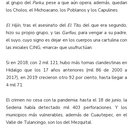
al grupo del
Parka
, pese a que aún opera; además, quedan
los Cholos, el Michoacano, los Poblanos y los Capulines.
El Hijín
, tras el asesinato del
El Tito
, del que era segundo,
hizo su propio grupo, y las
Garfias
, para vengar a su padre,
el suyo, cuyo signo es dejar en los cuerpos una cartulina con
las iniciales CJNG, «marca» que usufructúan.
Si en 2018, con 2 mil 121, hubo más tomas clandestinas en
Hidalgo que los 17 años anteriores (mil 86 de 2000 a
2017), en 2019 crecieron otro 92 por ciento, hasta llegar a
4 mil 71.
El crimen no cesa con la pandemia: hasta el 18 de junio, la
Sedena había detectado mil 403 perforaciones. Y los
municipios más vulnerables, además de Cuautepec, en el
Valle de Tulancingo, son los del Mezquital.