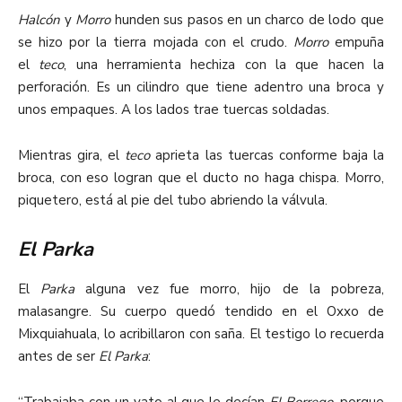
Halcón
y
Morro
hunden sus pasos en un charco de lodo que
se hizo por la tierra mojada con el crudo.
Morro
empuña
el
teco
, una herramienta hechiza con la que hacen la
perforación. Es un cilindro que tiene adentro una broca y
unos empaques. A los lados trae tuercas soldadas.
Mientras gira, el
teco
aprieta las tuercas conforme baja la
broca, con eso logran que el ducto no haga chispa. Morro,
piquetero, está al pie del tubo abriendo la válvula.
El Parka
El
Parka
alguna vez fue morro, hijo de la pobreza,
malasangre. Su cuerpo quedó tendido en el Oxxo de
Mixquiahuala, lo acribillaron con saña. El testigo lo recuerda
antes de ser
El Parka
:
“Trabajaba con un vato al que le decían
El Borrego
, porque