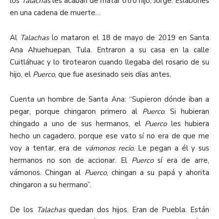
los
Talachas
les acaban de matar otro hijo, Jorge. Eslabones
en una cadena de muerte…
Al
Talachas
lo mataron el 18 de mayo de 2019 en Santa
Ana Ahuehuepan, Tula. Entraron a su casa en la calle
Cuitláhuac y lo tirotearon cuando llegaba del rosario de su
hijo, el
Puerco
, que fue asesinado seis días antes.
Cuenta un hombre de Santa Ana: “Supieron dónde iban a
pegar, porque chingaron primero al
Puerco
. Si hubieran
chingado a uno de sus hermanos, el
Puerco
les hubiera
hecho un cagadero, porque ese vato sí no era de que me
voy a tentar, era de
vámonos recio
. Le pegan a él y sus
hermanos no son de accionar. El
Puerco
sí era de arre,
vámonos. Chingan al
Puerco
, chingan a su papá y ahorita
chingaron a su hermano”.
De los
Talachas
quedan dos hijos. Eran de Puebla. Están