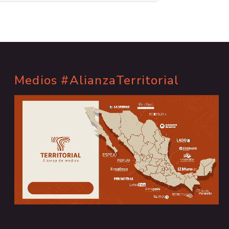
Medios #AlianzaTerritorial