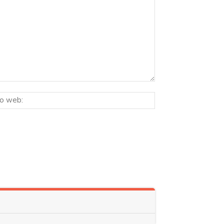
Sitio
ico:*
web: