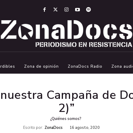
rdibles
Zona de opinión
ZonaDocs Radio
Zona audi
 nuestra Campaña de Do
2)”
¿Quiénes somos?
Escrito por:
ZonaDocs
16 agosto, 2020