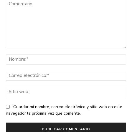
Comentario:
No
Co
ele
Sit
we
Guardar mi nombre, correo electrónico y sitio web en este
navegador la próxima vez que comente.