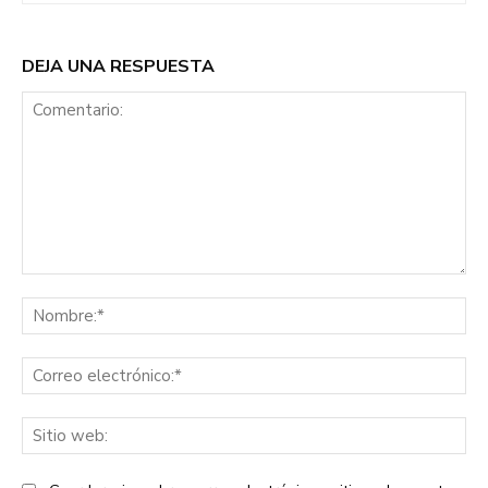
DEJA UNA RESPUESTA
Comentario:
No
Co
ele
Sit
we