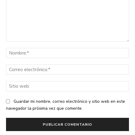
Comentario:
No
Co
ele
Sit
we
Guardar mi nombre, correo electrónico y sitio web en este
navegador la próxima vez que comente.