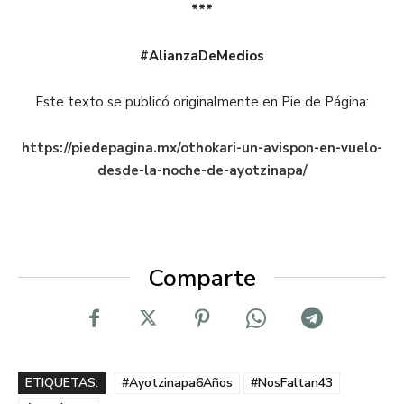
***
#AlianzaDeMedios
Este texto se publicó originalmente en Pie de Página:
https://piedepagina.mx/othokari-un-avispon-en-vuelo-
desde-la-noche-de-ayotzinapa/
Comparte
ETIQUETAS:
#Ayotzinapa6Años
#NosFaltan43