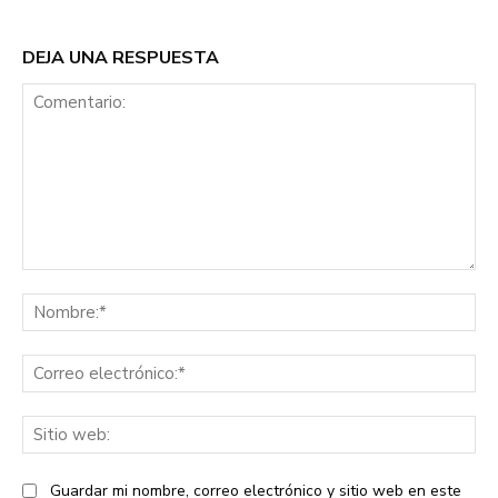
DEJA UNA RESPUESTA
Comentario:
No
Co
ele
Sit
we
Guardar mi nombre, correo electrónico y sitio web en este