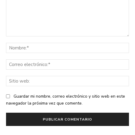
Comentario:
No
Co
ele
Sit
we
Guardar mi nombre, correo electrónico y sitio web en este
navegador la próxima vez que comente.