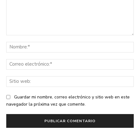
Comentario:
No
Co
ele
Sit
we
Guardar mi nombre, correo electrónico y sitio web en este
navegador la próxima vez que comente.