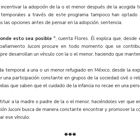
incentivar la adopción de la o el menor después de la acogida tem
os temporales a través de este programa tampoco han optado 
s las opciones antes de pensar en la adopción, sentencia.
nde esto sea posible ”
, cuenta Flores. Él explica que, desde e
añamiento Juconi procure en todo momento que se contribuya
empre desarrollan un vínculo con la o el menor, haciendo que mant
da temporal a una o un menor refugiado en México, desde la exper
 una participación constante en grupos de la sociedad civil o re
milias que saben que el cuidado de la infancia no recae en una pers
stituir a la madre o padre de la o el menor, haciéndoles ver que
ación Juconi busca de manera constante encontrar y promover la co
dar ese vínculo.
***