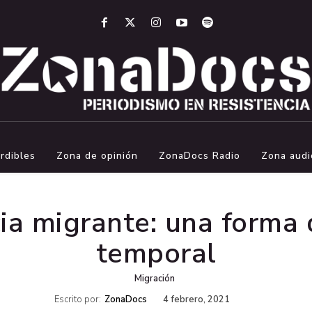
rdibles
Zona de opinión
ZonaDocs Radio
Zona audi
ia migrante: una forma 
temporal
Migración
Escrito por:
ZonaDocs
4 febrero, 2021