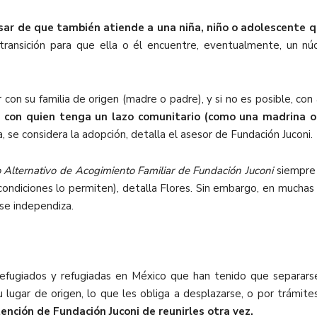
esar de que también atiende a una niña, niño o adolescente 
ransición para que ella o él encuentre, eventualmente, un núc
 con su familia de origen (madre o padre), y si no es posible, co
n con quien tenga un lazo comunitario (como una madrina o 
, se considera la adopción, detalla el asesor de Fundación Juconi.
Alternativo de Acogimiento Familiar de Fundación Juconi
siempre 
s condiciones lo permiten), detalla Flores. Sin embargo, en much
 se independiza.
fugiados y refugiadas en México que han tenido que separarse
 su lugar de origen, lo que les obliga a desplazarse, o por trámi
tención de Fundación Juconi de reunirles otra vez.