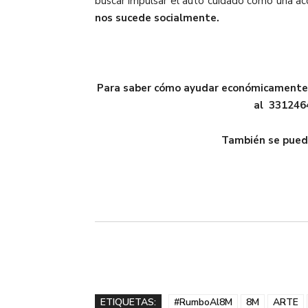
buscar impulsar el auto cuidado como una acc
nos sucede socialmente.
Para saber cómo ayudar económicamente o
al 3312464
También se puede
ETIQUETAS:
#RumboAl8M
8M
ARTE