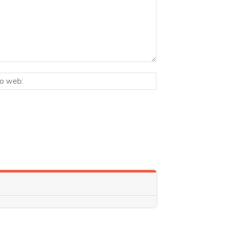
Sitio
ico:*
web: