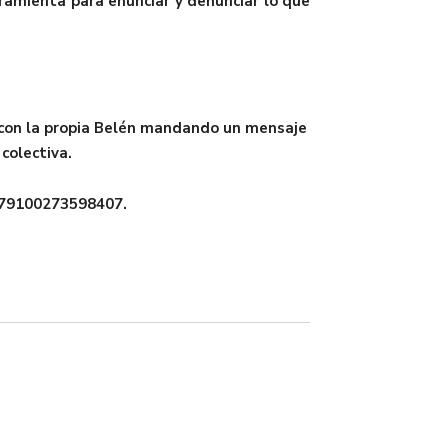
ramienta para enunciar y denunciar lo que
 con la propia Belén mandando un mensaje
 colectiva.
5579100273598407.