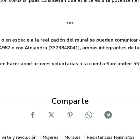
ión solidaria,
pues consideran que el arte es una potente her
***
 en especie a la realización del mural se pueden comunicar
987 o con Alejandra (3323848041), ambas integrantes de la
n hacer aportaciones voluntarias a la cuenta Santander: 
Comparte
Arte y revolución
Mujeres
Murales
Resistencias feministas