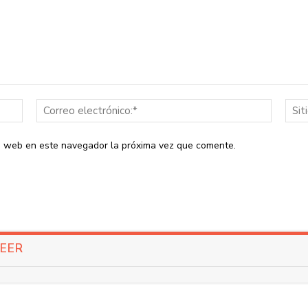
Nombre:*
Correo
electrón
io web en este navegador la próxima vez que comente.
LEER