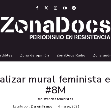
rdibles
Zona de opinión
ZonaDocs Radio
Zona audi
alizar mural feminista e
#8M
Resistencias feministas
Escrito por:
Darwin Franco
4 marzo, 2021