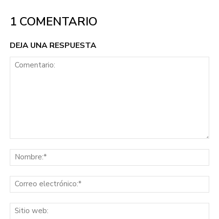
1 COMENTARIO
DEJA UNA RESPUESTA
Comentario:
No
Co
ele
Sit
we