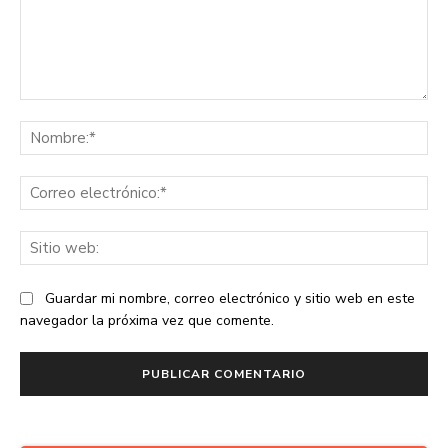
Comentario:
No
Co
ele
Sit
we
Guardar mi nombre, correo electrónico y sitio web en este
navegador la próxima vez que comente.