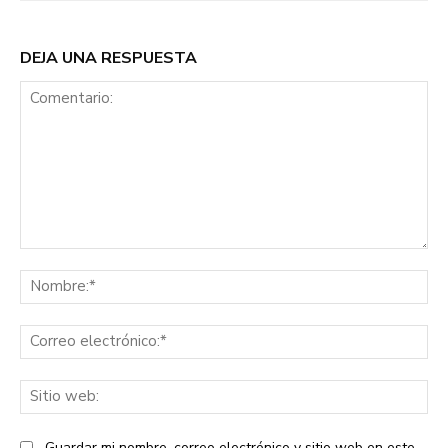
DEJA UNA RESPUESTA
Comentario:
No
Co
ele
Sit
we
Guardar mi nombre, correo electrónico y sitio web en este