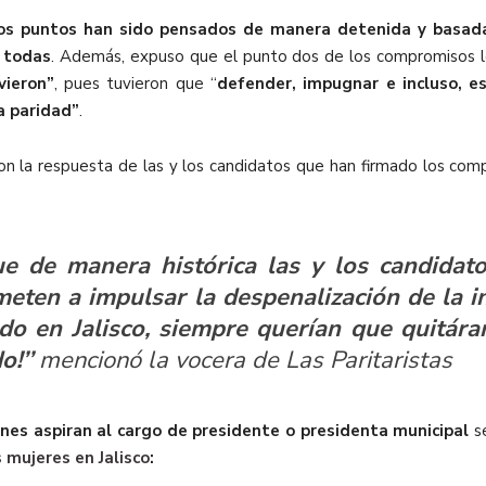
os puntos han sido pensados de manera detenida y basada
 todas
. Además, expuso que el punto dos de los compromisos lo
vieron”
, pues tuvieron que “
defender, impugnar e incluso, e
a paridad”
.
on la respuesta de las y los candidatos que han firmado los com
ue de manera histórica las y los candidat
eten a impulsar la despenalización de la i
o en Jalisco, siempre querían que quitára
!’’
mencionó la vocera de
Las Paritaristas
enes aspiran al cargo de presidente o presidenta municipal
se
 mujeres en Jalisco
: