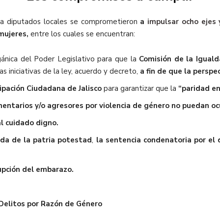
os a diputados locales se comprometieron
a
impulsar ocho ejes 
 mujeres,
entre los cuales se encuentran:
gánica del Poder Legislativo para que la
Comisión de la Igual
s iniciativas de la ley, acuerdo y decreto,
a fin de que la perspe
cipación Ciudadana de Jalisco
para garantizar que la
“paridad en
entarios y/o agresores por violencia de género
no puedan ocu
al cuidado digno.
ida de la patria potestad
,
la sentencia condenatoria por el 
upción del embarazo.
 Delitos por Razón de Género