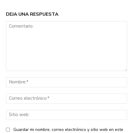
DEJA UNA RESPUESTA
Comentario:
No
Co
ele
Sit
we
Guardar mi nombre, correo electrónico y sitio web en este