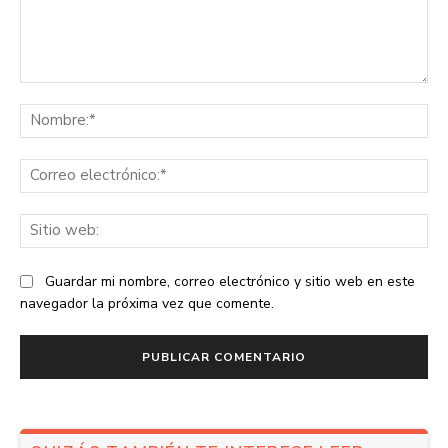
Comentario:
No
Co
ele
Sit
we
Guardar mi nombre, correo electrónico y sitio web en este
navegador la próxima vez que comente.