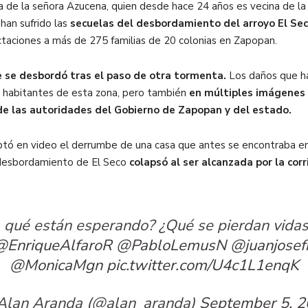
sa de la señora Azucena, quien desde hace 24 años es vecina de la
han sufrido las
secuelas del desbordamiento del arroyo El Seco
taciones a más de 275 familias de 20 colonias en Zapopan.
se desbordó tras el paso de otra tormenta.
Los daños que ha
s habitantes de esta zona, pero también
en múltiples imágenes 
de las autoridades del Gobierno de Zapopan y del estado.
ptó en video el derrumbe de una casa que antes se encontraba ent
 desbordamiento de El Seco
colapsó al ser alcanzada por la cor
qué están esperando? ¿Qué se pierdan vidas
@EnriqueAlfaroR
@PabloLemusN
@juanjosef
@MonicaMgn
pic.twitter.com/U4c1L1enqK
Alan Aranda (@alan_aranda)
September 5, 