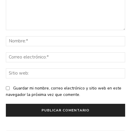
Comentario:
No
Co
ele
Sit
we
Guardar mi nombre, correo electrónico y sitio web en este
navegador la próxima vez que comente.