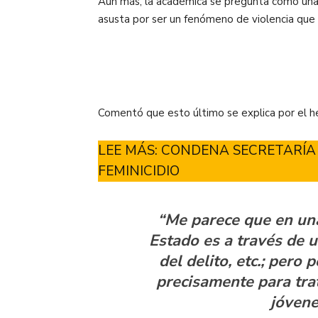
Aún más, la académica se pregunta cómo una 
asusta por ser un fenómeno de violencia que
Comentó que esto último se explica por el h
LEE MÁS:
CONDENA SECRETARÍA 
FEMINICIDIO
“Me parece que en una
Estado es a través de u
del delito, etc.; pero
precisamente para trat
jóvene