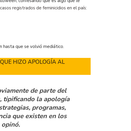
alloween, confesando que es algo que le
casos registrados de feminicidios en el país
:
 hasta que se volvió mediático.
QUE HIZO APOLOGÍA AL
bviamente de parte del
 tipificando la apología
estrategias, programas,
ncia que existen en los
 opinó.