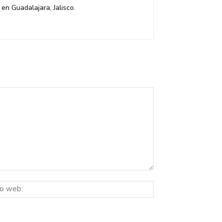
en Guadalajara, Jalisco.
Sitio
ico:*
web: