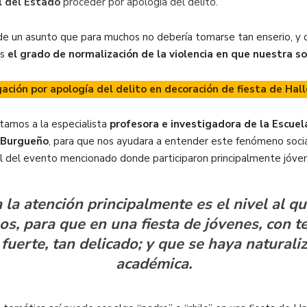
l del Estado
proceder por apología del delito.
e un asunto que para muchos no debería tomarse tan enserio, y q
es
el grado de normalización de la violencia en que nuestra s
gación por apología del delito en decoración de fiesta de Ha
ltamos a la especialista
profesora e investigadora de la Escuel
 Burgueño
, para que nos ayudara a entender este fenómeno socia
el del evento mencionado donde participaron principalmente jóve
 la atención principalmente es el nivel al q
os, para que en una fiesta de jóvenes, con 
fuerte, tan delicado; y que se haya naturali
académica.