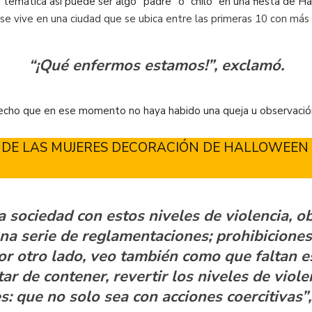
temática así puede ser algo “padre” o “chilo” en una fiesta de H
se vive en una ciudad que se ubica entre las primeras 10 con más 
“¡Qué enfermos estamos!”, exclamó.
echo que en ese momento no haya habido una queja u observación
DE LAS MUJERES DECORACIÓN DE HALLOWEEN 
 sociedad con estos niveles de violencia, o
na serie de reglamentaciones; prohibiciones,
 por otro lado, veo también como que faltan 
ar de contener, revertir los niveles de viole
s: que no solo sea con acciones coercitivas”,