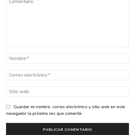
Comentario:
No
Co
ele
Sit
we
Guardar mi nombre, correo electrónico y sitio web en este
navegador la próxima vez que comente.