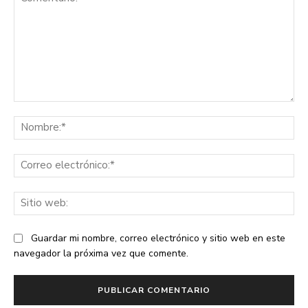
Comentario:
No
Co
ele
Sit
we
Guardar mi nombre, correo electrónico y sitio web en este
navegador la próxima vez que comente.