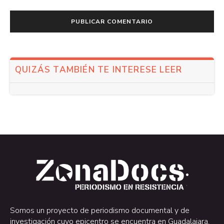
QUIZÁS TAMBIÉN TE INTERESE LEER
.
.
Somos un proyecto de periodismo documental y de
investigación cuyo epicentro se encuentra en Guadalajara,