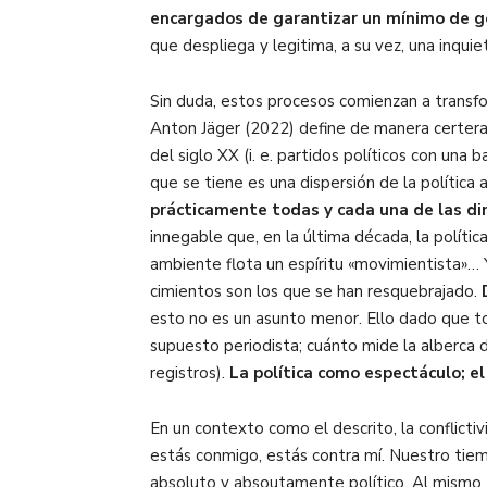
encargados de garantizar un mínimo de g
que despliega y legitima, a su vez, una inquie
Sin duda, estos procesos comienzan a transfo
Anton Jäger (2022) define de manera certer
del siglo XX (i. e. partidos políticos con una 
que se tiene es una dispersión de la política a
prácticamente todas y cada una de las di
innegable que, en la última década, la política
ambiente flota un espíritu «movimientista»…
cimientos son los que se han resquebrajado.
D
esto no es un asunto menor. Ello dado que to
supuesto periodista; cuánto mide la alberca de
registros).
La política como espectáculo; el
En un contexto como el descrito, la conflicti
estás conmigo, estás contra mí. Nuestro tiemp
absoluto y absoutamente político. Al mismo t