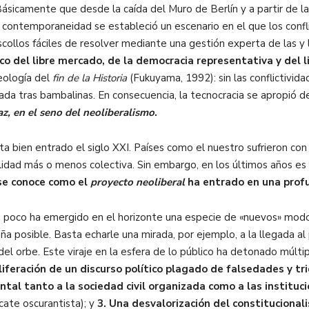
ásicamente que desde la caída del Muro de Berlín y a partir de 
contemporaneidad se estableció un escenario en el que los conflic
scollos fáciles de resolver mediante una gestión experta de las y l
o del libre mercado, de la democracia representativa y del 
eología del
fin de la Historia
(Fukuyama, 1992): sin las conflictivid
da tras bambalinas. En consecuencia, la tecnocracia se apropió de
az, en el seno del neoliberalismo
.
sta bien entrado el siglo XXI. Países como el nuestro sufrieron con
onalidad más o menos colectiva. Sin embargo, en los últimos años 
se conoce como el
proyecto neoliberal
ha entrado en una profu
a poco ha emergido en el horizonte una especie de «nuevos» modo
aña posible. Basta echarle una mirada, por ejemplo, a la llegada
del orbe. Este viraje en la esfera de lo público ha detonado múlti
oliferación de un discurso político plagado de falsedades y tr
ntal tanto a la sociedad civil organizada como a las institu
cate oscurantista); y
3. Una desvalorización del constitucional