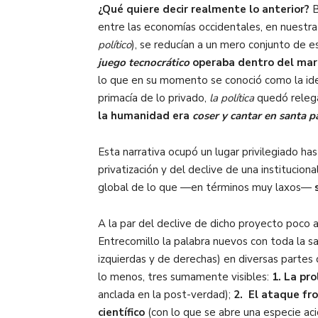
¿Qué quiere decir realmente lo anterior?
B
entre las economías occidentales, en nuestra 
político
), se reducían a un mero conjunto de e
juego tecnocrático
operaba dentro del marc
lo que en su momento se conoció como la id
primacía de lo privado,
la política
quedó relega
la humanidad era
coser y cantar en santa p
Esta narrativa ocupó un lugar privilegiado ha
privatización y del declive de una instituci
global de lo que —en términos muy laxos—
A la par del declive de dicho proyecto poco 
Entrecomillo la palabra nuevos con toda la s
izquierdas y de derechas) en diversas partes 
lo menos, tres sumamente visibles:
1. La pr
anclada en la post-verdad);
2. El ataque fro
científico
(con lo que se abre una especie aci