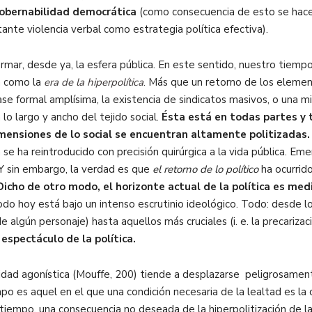
obernabilidad democrática
(como consecuencia de esto se hace
tante violencia verbal como estrategia política efectiva).
rmar, desde ya, la esfera pública. En este sentido, nuestro tiemp
a como la
era de la hiperpolítica
. Más que un retorno de los elemen
base formal amplísima, la existencia de sindicatos masivos, o una mi
 lo largo y ancho del tejido social.
Ésta está en todas partes y t
mensiones de lo social se encuentran altamente politizadas.
 se ha reintroducido con precisión quirúrgica a la vida pública. Eme
 Y sin embargo, la verdad es que
el retorno de lo político
ha ocurrido
icho de otro modo, el horizonte actual de la política es medi
do hoy está bajo un intenso escrutinio ideológico. Todo: desde lo
 algún personaje) hasta aquellos más cruciales (i. e. la precarizaci
 espectáculo de la política.
vidad agonística (Mouffe, 200) tiende a desplazarse peligrosamente
o es aquel en el que una condición necesaria de la lealtad es la 
iempo, una consecuencia no deseada de la hiperpolitización de la 