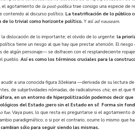
s, el agotamiento de
la post-política
trae consigo una especie de re
 contenido al discurso político.
La teatrificación de lo público
 de lo trivial como horizonte político.
Y así
ad nauseam.
la dislocación de lo importante; el olvido de lo urgente:
la priori
rpolítica tiene un riesgo al que hay que prestar atención. El riesg
es de algún personaje— se disfracen con el resplandeciente ropaje 
el pueblo.
Así es como los términos cruciales para la construc
 acudir a una conocida figura
žižekiana —derivada de su lectura d
entes, de subjetividades nómadas, de radicalismos
chic
, en el que 
fora, en un entorno de hiperpolitización podemos decir que
ológicos del Estado ¡pero sin el Estado en sí! Forma sin fond
o fue.
Vaya pues,
lo que resta es preguntarse si el agotamiento de 
cambio paradigmático; o si por el contrario, ocurre lo mismo que 
 cambian sólo para seguir siendo las mismas.