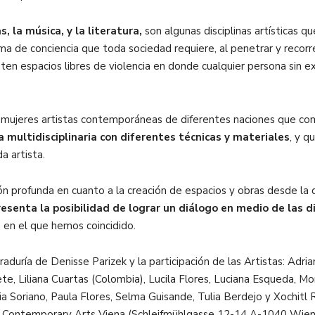
s, la música, y la literatura,
son algunas disciplinas artísticas q
 de conciencia que toda sociedad requiere, al penetrar y recorre
sten espacios libres de violencia en donde cualquier persona sin 
e mujeres artistas contemporáneas de diferentes naciones que c
ca multidisciplinaria con diferentes técnicas y materiales
, y q
a artista.
ión profunda en cuanto a la creación de espacios y obras desde la
esenta la posibilidad de lograr un diálogo en medio de las di
 en el que hemos coincidido.
aduría de Denisse Parizek y la participación de las Artistas: Adr
te, Liliana Cuartas (Colombia), Lucila Flores, Luciana Esqueda, Mo
ia Soriano, Paula Flores, Selma Guisande, Tulia Berdejo y Xochitl R
4 Contemporary Arts Viena (Schleifmühlgasse 12-14 A-1040 Wien)