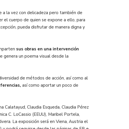
ue a la vez con delicadeza pero también de
r el cuerpo de quien se expone a ello, para
excepción, pueda disfrutar de manera digna y
omparten
sus obras en una intervención
ue genera un poema visual desde la
 diversidad de métodos de acción, así como al
ferencias,
así como aportar un poco de
iana Calatayud, Claudia Esqueda, Claudia Pérez
nica C. LoCassio (EEUU), Maribel Portela,
ivera. La exposición será en Viena, Austria el
 y podrá seguirse desde las páginas de FB e