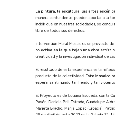
La pintura, la escultura, las artes escénica
manera contundente, pueden aportar a la toma
incidir que en nuestras sociedades, se conqui
libre de todos sus derechos.
Intervention Mural Mosaic es un proyecto d
colectiva en la que tejen una obra artísti
creatividad y la investigación individual de cad
El resultado de esta experiencia es la reflex
producto de la colectividad. E
ste Mosaico pr
esperanza al mundo tan herido y tan violento
El Proyecto es de Luciana Esqueda, con la Cur
Pavón, Daniela Brill Estrada, Guadalupe Aldre
Marieta Bracho, Marija Lopac (Croacia), Patric
26 de Abril de este 2022 en la Galería 12-1