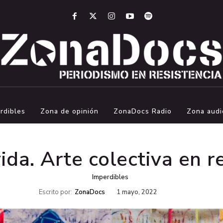
rdibles
Zona de opinión
ZonaDocs Radio
Zona audi
vida. Arte colectiva en r
Imperdibles
Escrito por:
ZonaDocs
1 mayo, 2022