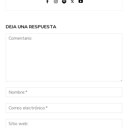
DEJA UNA RESPUESTA
Comentario:
No
Co
ele
Sit
we