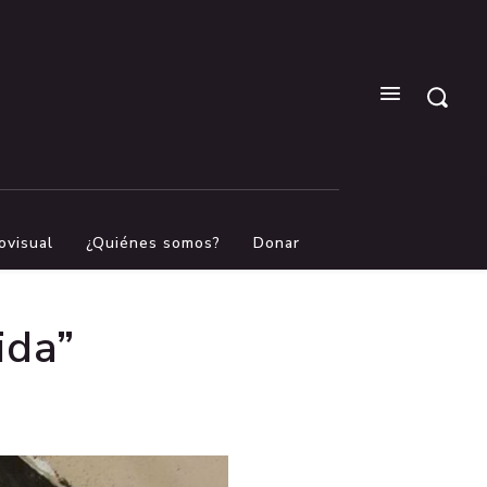
ovisual
¿Quiénes somos?
Donar
ida”