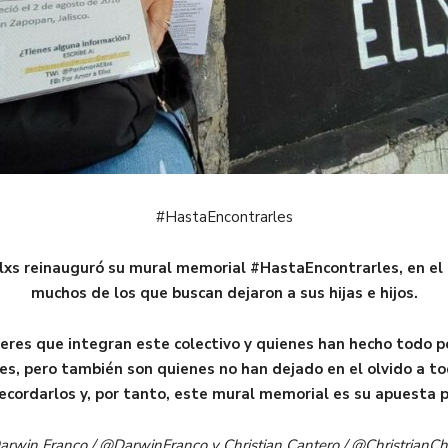
#HastaEncontrarles
lxs reinauguró su mural memorial #HastaEncontrarles, en el
muchos de los que buscan dejaron a sus hijas e hijos.
jeres que integran este colectivo y quienes han hecho todo po
es, pero también son quienes no han dejado en el olvido a to
cordarlos y, por tanto, este mural memorial es su apuesta po
arwin Franco / @DarwinFranco y Christian Cantero / @Christrian