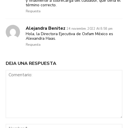
y finalmente a sobrecarga del cuidador, que sería el
término correcto.
Respuesta
Alejandra Benitez
24 noviembre, 2022 At 8:58 pm
Hola, la Directora Ejecutiva de Oxfam México es
Alexandra Haas.
Respuesta
DEJA UNA RESPUESTA
Comentario:
No