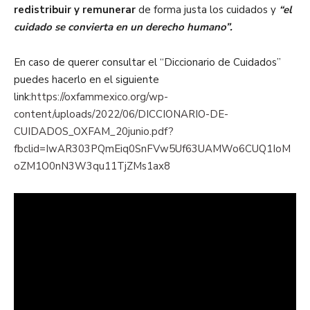
redistribuir y remunerar
de forma justa los cuidados y
“el
cuidado se convierta en un derecho humano”.
En caso de querer consultar el “Diccionario de Cuidados”
puedes hacerlo en el siguiente
link:
https://oxfammexico.org/wp-
content/uploads/2022/06/DICCIONARIO-DE-
CUIDADOS_OXFAM_20junio.pdf?
fbclid=IwAR303PQmEiq0SnFVw5Uf63UAMWo6CUQ1IoM
oZM1O0nN3W3qu11TjZMs1ax8