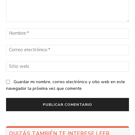
Comentario:
No
Co
ele
Sit
we
Guardar mi nombre, correo electrónico y sitio web en este
navegador la próxima vez que comente.
QUIZÁS TAMBIÉN TE INTERESE LEER