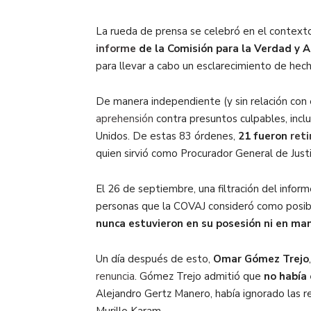
La rueda de prensa se celebró en el contexto
informe
de la Comisión para la Verdad y A
para llevar a cabo un esclarecimiento de hech
De manera independiente (y sin relación con e
aprehensión
contra presuntos culpables, inclu
Unidos. De estas 83 órdenes,
21 fueron
ret
quien sirvió como Procurador General de Justi
El 26 de septiembre, una filtración del infor
personas que la COVAJ consideró como posibl
nunca estuvieron en su posesión ni en man
Un día después de esto,
Omar Gómez Trejo
renuncia
. Gómez Trejo admitió que
no había
Alejandro Gertz Manero, había ignorado las r
Murillo Karam.