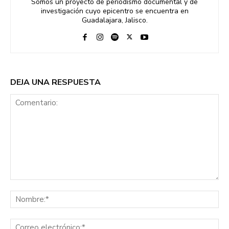
Somos un proyecto de periodismo documental y de
investigación cuyo epicentro se encuentra en
Guadalajara, Jalisco.
DEJA UNA RESPUESTA
Comentario:
No
Co