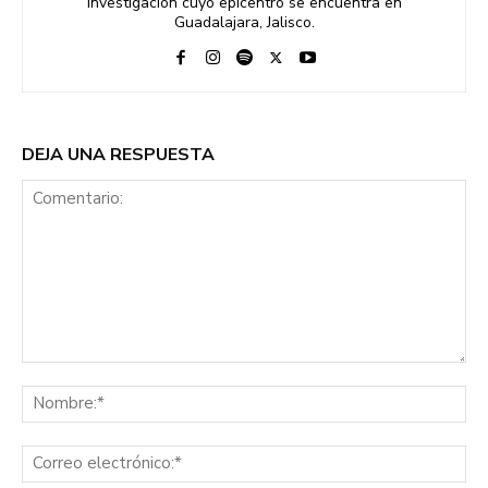
investigación cuyo epicentro se encuentra en
Guadalajara, Jalisco.
DEJA UNA RESPUESTA
Comentario:
No
Co
ele