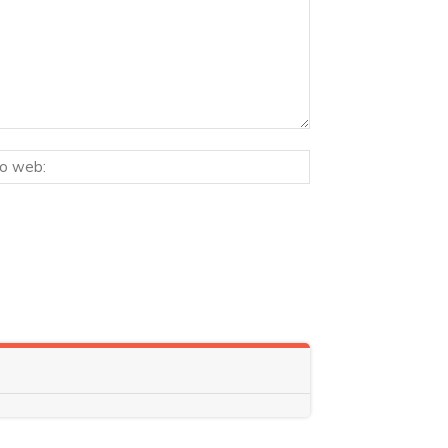
Sitio
ico:*
web: