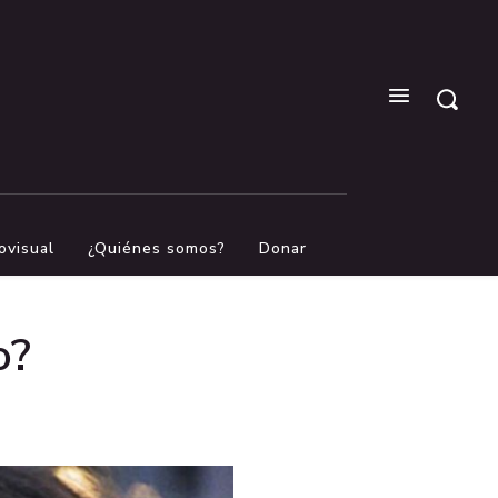
ovisual
¿Quiénes somos?
Donar
o?