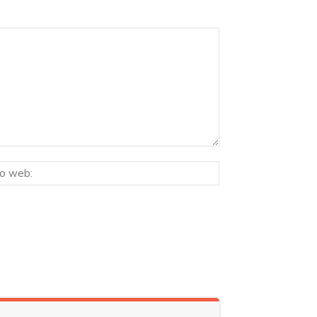
Sitio
ico:*
web: