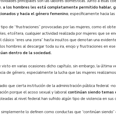
actividades principales son las labores domésticas. Junto a ellas
n,
a los hombres les está completamente permitido hablar, gr
acionados y hacia el género femenino
, específicamente hacia las
tipo de “frustraciones” provocadas por las mujeres, como el obten
ables, etcétera, cualquier actividad realizada por mujeres que se 
 el clásico “eres una zorra” hasta insultos que denotan una evide
 los hombres al descargar toda su ira, enojo y frustraciones en 
túan dentro de la sociedad.
 visto en varias ocasiones dicho capítulo, sin embargo, la última v
ncia de género, especialmente la lucha que las mujeres realizamos
radio que cierta institución de la administración pública federal 
ión porque el acoso sexual y laboral
continúan siendo temas d
adas al nivel federal han sufrido algún tipo de violencia en sus 
 simplemente lo definen como conductas que “continúan siendo” 