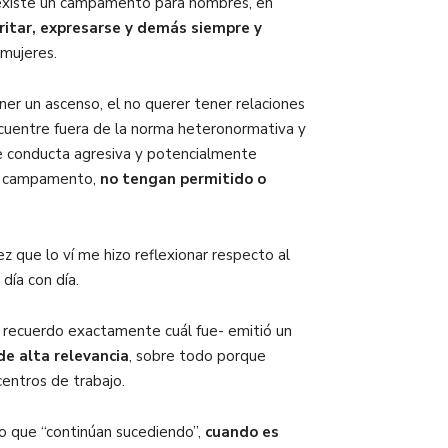
 coexiste un campamento para hombres, en
itar, expresarse y demás siempre y
 mujeres.
er un ascenso, el no querer tener relaciones
encuentre fuera de la norma heteronormativa y
nte conducta agresiva y potencialmente
ese campamento,
no tengan permitido o
ez que lo ví me hizo reflexionar respecto al
 día con día.
-no recuerdo exactamente cuál fue- emitió un
e alta relevancia
, sobre todo porque
centros de trabajo.
o que “continúan sucediendo”,
cuando es