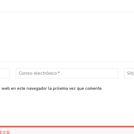
Nombre:*
Correo
electrón
io web en este navegador la próxima vez que comente.
LEER