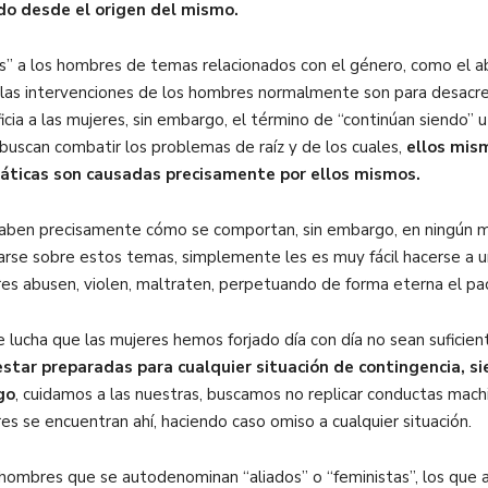
do desde el origen del mismo.
 a los hombres de temas relacionados con el género, como el abort
e las intervenciones de los hombres normalmente son para desacre
cia a las mujeres, sin embargo, el término de “continúan siendo” 
scan combatir los problemas de raíz y de los cuales,
ellos mism
máticas son causadas precisamente por ellos mismos.
 saben precisamente cómo se comportan, sin embargo, en ningún
resarse sobre estos temas, simplemente les es muy fácil hacerse 
es abusen, violen, maltraten, perpetuando de forma eterna el pac
e lucha que las mujeres hemos forjado día con día no sean suficie
estar preparadas para cualquier situación de contingencia, 
go
, cuidamos a las nuestras, buscamos no replicar conductas machi
s se encuentran ahí, haciendo caso omiso a cualquier situación.
hombres que se autodenominan “aliados” o “feministas”, los que a