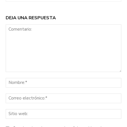
DEJA UNA RESPUESTA
Comentario:
No
Co
ele
Sit
we