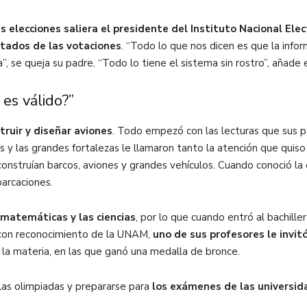
s elecciones saliera el presidente del Instituto Nacional Elec
ltados de las votaciones
. “Todo lo que nos dicen es que la info
”, se queja su padre. “Todo lo tiene el sistema sin rostro”, añade e
es válido?”
ruir y diseñar aviones
. Todo empezó con las lecturas que sus p
y las grandes fortalezas le llamaron tanto la atención que quiso
construían barcos, aviones y grandes vehículos. Cuando conoció la 
barcaciones.
 matemáticas y las ciencias
, por lo que cuando entró al bachille
 con reconocimiento de la UNAM,
uno de sus profesores le invitó
e la materia, en las que ganó una medalla de bronce.
r las olimpiadas y prepararse para
los exámenes de las universid