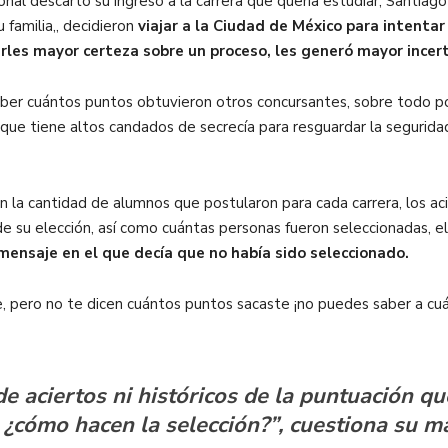
onal descartó su ingreso a la carrera que quería estudiar, Santia
 familia,, decidieron
viajar a la Ciudad de México para intentar
arles mayor certeza sobre un proceso, les generó mayor ince
er cuántos puntos obtuvieron otros concursantes, sobre todo 
 que tiene altos candados de secrecía para resguardar la segurida
an la cantidad de alumnos que postularon para cada carrera, los a
de su elección, así como cuántas personas fueron seleccionadas, el
 mensaje en el que decía que no había sido seleccionado.
je, pero no te dicen cuántos puntos sacaste ¡no puedes saber a c
 aciertos ni históricos de la puntuación que
 ¿cómo hacen la selección?”, cuestiona su m