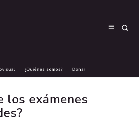
ovisual
¿Quiénes somos?
Donar
de los exámenes
des?