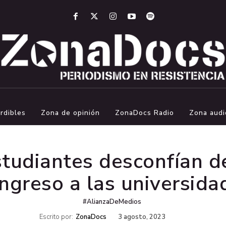
rdibles
Zona de opinión
ZonaDocs Radio
Zona audi
studiantes desconfían 
ingreso a las universida
#AlianzaDeMedios
Escrito por:
ZonaDocs
3 agosto, 2023