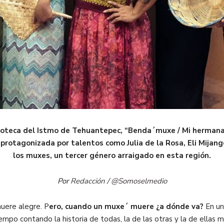
a zapoteca del Istmo de Tehuantepec, “Benda´muxe / Mi herma
 protagonizada por talentos como Julia de la Rosa, Eli Mijango
los muxes, un tercer género arraigado en esta región.
Por
Redacción
/
@Somoselmedio
uere alegre. P
ero, cuando un muxe´ muere ¿a dónde va?
En un 
iempo contando la historia de todas, la de las otras y la de ellas