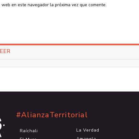
io web en este navegador la próxima vez que comente.
LEER
#AlianzaTerritorial
.
.
La Verdad
Raíchali
.
Amapola