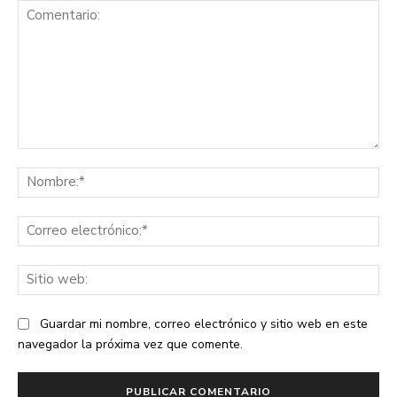
Comentario:
No
Co
ele
Sit
we
Guardar mi nombre, correo electrónico y sitio web en este
navegador la próxima vez que comente.