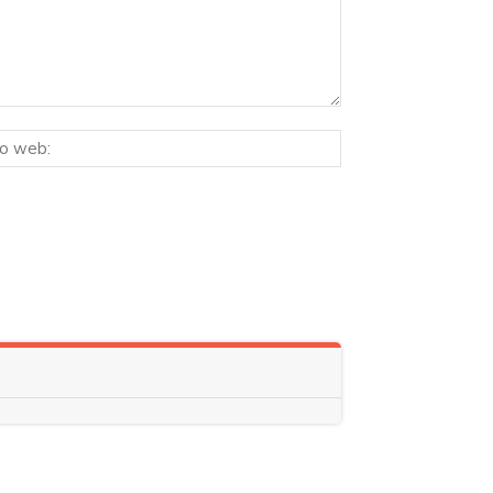
Sitio
ico:*
web: