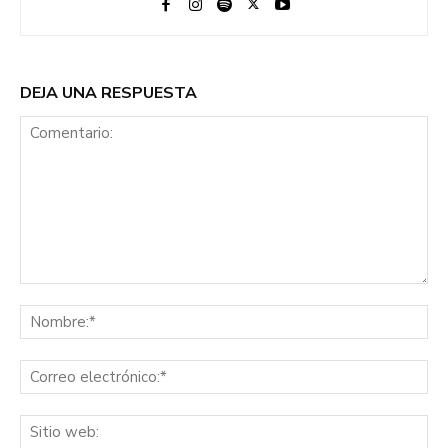
DEJA UNA RESPUESTA
Comentario:
No
Co
ele
Sit
we