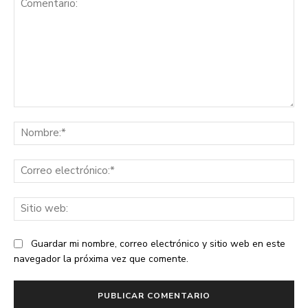
Comentario:
No
Co
ele
Sit
we
Guardar mi nombre, correo electrónico y sitio web en este
navegador la próxima vez que comente.