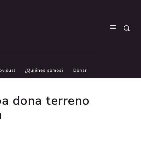
ovisual
¿Quiénes somos?
Donar
oa dona terreno
n