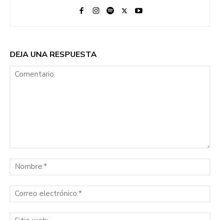
DEJA UNA RESPUESTA
Comentario:
No
Co
ele
Sit