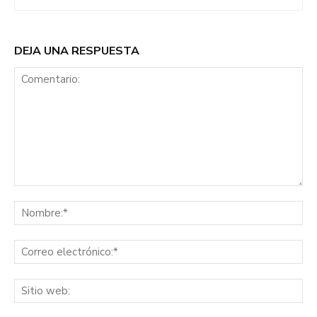
DEJA UNA RESPUESTA
Comentario:
No
Co
ele
Sit
we