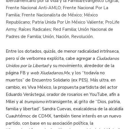
Iberoamericano por la Vida y la Familia/Evangélico Digital
;
Frente Nacional Anti-AMLO
;
Frente Nacional Por La
Familia
;
Frente Nacionalista de México
;
México
Republicano
;
Patria Unida Por Un México Valiente
;
ProLife
Army
;
Raíces Radicales
;
Red Familia
;
Unión Nacional de
Padres de Familia
;
Unión, Nación, Revolución
.
Entre los dotados, quizás, de menor radicalidad intrínseca,
pero sí de verborrea explícita, cabe agregar a
Ciudadanos
Unidos por la Libertad
y su movimiento, alrededor de la
página FB y
web Xiudadanos.Mx
, y los “todavía no
muertos” de Encuentro Solidario (ex PES). Más ultra, en
cambio, es Viva México, la propuesta partidista del actor
Eduardo Verástegui, orador de rosarios en YouTube, afín a
Milei y al
trumpismo
intransigente, al grito de “Dios, patria,
familia y libertad”. Sandra Cuevas, exalcaldesa de la alcaldía
Cuauhtémoc de CDMX, también tiene interés en un nuevo
partido, con base en su asociación política, la