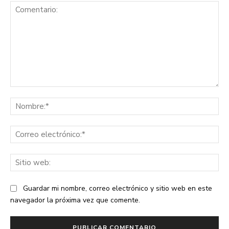
Comentario:
No
Co
ele
Sit
we
Guardar mi nombre, correo electrónico y sitio web en este
navegador la próxima vez que comente.