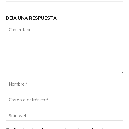
DEJA UNA RESPUESTA
Comentario:
No
Co
ele
Sit
we