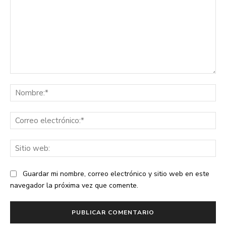
Comentario:
No
Co
ele
Sit
we
Guardar mi nombre, correo electrónico y sitio web en este
navegador la próxima vez que comente.