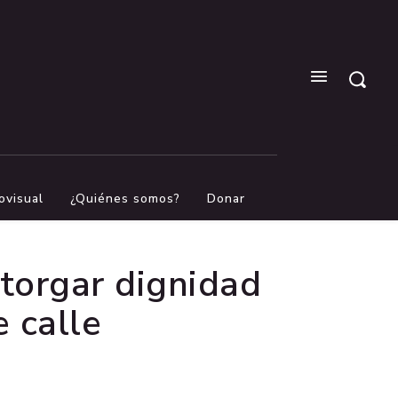
ovisual
¿Quiénes somos?
Donar
otorgar dignidad
e calle