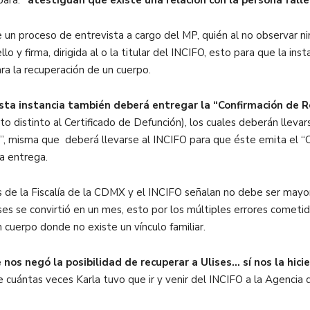
ara:
“atestiguan que existe una relación con la persona falle
un proceso de entrevista a cargo del MP, quién al no observar n
lo y firma, dirigida al o la titular del INCIFO, esto para que la ins
ara la recuperación de un cuerpo.
sta instancia también deberá entregar la “Confirmación de R
 distinto al Certificado de Defunción), los cuales deberán lle
, misma que deberá llevarse al INCIFO para que éste emita el “Cer
la entrega.
es de la Fiscalía de la CDMX y el INCIFO señalan no debe ser may
ises se convirtió en un mes, esto por los múltiples errores comet
n cuerpo donde no existe un vínculo familiar.
os negó la posibilidad de recuperar a Ulises… sí nos la hiciero
e cuántas veces Karla tuvo que ir y venir del INCIFO a la Agencia