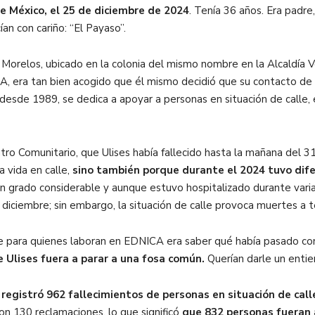
 de México, el 25 de diciembre de 2024
. Tenía 36 años. Era padr
cían con cariño: “El Payaso”.
 Morelos, ubicado en la colonia del mismo nombre en la Alcaldía V
ICA, era tan bien acogido que él mismo decidió que su contacto d
desde 1989, se dedica a apoyar a personas en situación de calle, 
ro Comunitario, que Ulises había fallecido hasta la mañana del 31
a vida en calle,
sino también porque durante el 2024 tuvo dife
n grado considerable y aunque estuvo hospitalizado durante var
 diciembre; sin embargo, la situación de calle provoca muertes a
para quienes laboran en EDNICA era saber qué había pasado con 
 Ulises fuera a parar a una fosa común.
Querían darle un entie
o
registró 962 fallecimientos de personas en situación de cal
on 130 reclamaciones, lo que significó
que 832 personas fueran a