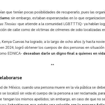
bían que tenían pocas posibilidades de recuperarlo, pues las organi
eclamo
; sin embargo, estaban esperanzadas en lo que organizaci
s Tiresias
-que atiende a la
comunidad LGBTTTIQ- ya habían logr
ción de calle como de víctimas de crímenes de odio localizadas en 
s,
Kenya Cuevas ha logrado, a lo largo de ocho años (y hasta nov
l, en 2024, logró obtener los cuerpos de dos personas en situación
 -como EDNICA-
deseaban darle un digno final a quienes en vida 
**
 elaborarse
ad de México,
cuando una persona muere en la vía pública se debe 
se localizó sin vida el cuerpo de la persona a ser reclamada,
para 
ue
tengan los mismos apellidos; sin embargo, en caso de que no se 