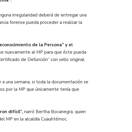
cida”.
inguna irregularidad deberá de
entregar una
tancia forense pueda proceder a realizar la
econocimiento de la Persona” y el
varse nuevamente al MP para que éste pueda
tificado de Defunción” con sello original,
or a una semana, si toda la documentación se
idos por la MP que únicamente tenía que
n difícil”,
narró Bertha Bocanegra, quien
 del MP en la alcaldía Cuauhtémoc.