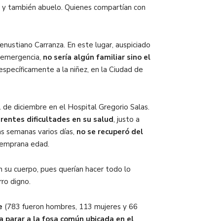
e, y también abuelo. Quienes compartían con
enustiano Carranza. En este lugar, auspiciado
e emergencia,
no sería algún familiar sino el
específicamente a la niñez, en la Ciudad de
 de diciembre en el Hospital Gregorio Salas.
rentes dificultades en su salud
, justo a
ias semanas
varios días
,
no se recuperó del
 temprana edad.
su cuerpo, pues querían hacer todo lo
rro digno.
le
(
783 fueron hombres, 113 mujeres y 66
 parar a la fosa común ubicada en el