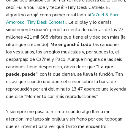
Un día que andaba con la mente más dispersa de lo común,
cedí. Fui a YouTube y tecleé:
«
Tiny
Desk
Catriel
»
. El
algoritmo arrojó como primer resultado:
«
Ca7riel & Paco
Amoroso:
Tiny
Desk
Concert
»
. Le di
play
y lo demás
simplemente ocurrió: perdí la cuenta de cuántas de las 27
millones 421 mil 608 visitas que tiene el video son mías
(la
cifra sigue creciendo)
.
Me enganchó todo
: las canciones,
los vestuarios, los arreglos musicales y, por supuesto, el
desparpajo de Ca7riel y Paco.
Aunque ninguna de las seis
canciones tiene desperdicio, obvia decir que
“La que
puede, puede”
, con la que cierran, se lleva la función. Tan
es así que cuando uno pone el cursor sobre la barra de
reproducción por ahí del minuto 13:47 aparece una leyenda
que dice “Momento con más reproducciones”.
Y siempre me pasa lo mismo: cuando algo llama mi
atención, me lanzo sin brújula y sin freno por ese tobogán
que es internet para ver qué tanto me encuentro.