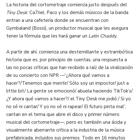
La historia del cortometraje comienza justo después del
Tiny
Desk
: Ca7riel, Paco y los demás músicos de la banda
entran a una cafetería donde se encuentran con
Gymbaland
(Bossi), un productor musical que les asegura
tener la fórmula que les hará ganar un
Latin
Chaddy
.
A partir de ahí, comienza una desternillante y estrambótica
historia que es
, por principio de cuentas,
una respuesta a
las
no pocas
críticas que han recibido a raíz de la viralización
de su
concierto
con NPR —“
¿Ahora qu
é
vamos a
hacer?
/
T
enemos que mentir
/
S
ó
lo soy un impostor
/
just
a
little
bit
/
La gente se emocionó
/
abuela haciendo
TikTok’s
/
¿Y ahora qu
é
vamos a hacer?
/
el Tiny
Desk
me jodió
./
Si yo
no sé ni cantar
/
Y yo no sé ni rapear
/
El futuro pinta mal
”,
cantan en el tema que abre el disco y primer número
musical del cortometraje—
,
pero es también una ácida y
visualmente aberrante crítica a la industria de la música
prefabricada
, incluidos sus premios
. Todo en 16 minutos