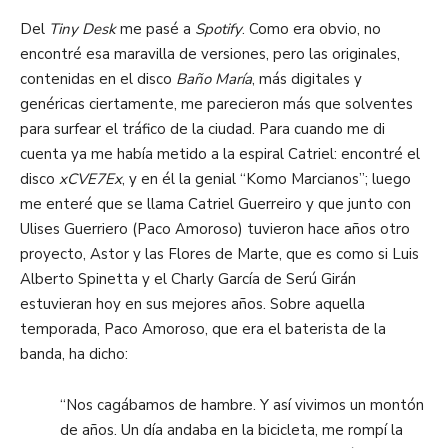
Del
Tiny
Desk
me pasé a
Spotify
. Como era obvio, no
encontré esa maravilla de versiones, pero las originales
,
contenidas en el disco
Baño María
, más digitales y
genéricas ciertamente, me parecieron más que solventes
para surfear el tráfico de la
ciudad.
P
ara cuando me di
cuenta ya me había metido a la espiral Ca
t
riel: encontré el
disco
xCVE7Ex
,
y en él la genial “Komo Marcianos”; luego
me enteré que se llama Catriel Guerreiro y que junto con
Ulises
Guerriero
(Paco Amoroso)
tuvieron hace años
otro
proyecto, Astor
y las Flores de Marte
, que es como si Luis
Alberto
Spinetta
y el Charly García de
Serú
Girán
estuvieran hoy en sus mejores años.
Sobre aquella
temporada, Paco Amoroso, que era el baterista de la
banda, ha dicho:
“Nos cagábamos de hambre. Y así vivimos un montón
de años. Un día andaba en la bicicleta, me rompí la