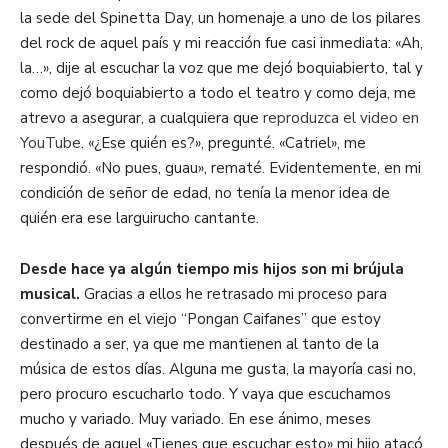
la sede del Spin
etta
Day, un homenaje a uno de los pilares
del rock de aquel país
y mi reacción fue casi inmediata:
«
Ah,
la…
»
, dije
al escuchar la voz que me dejó boquiabierto
, tal y
como dejó
boquiabierto
a todo el teatro y como deja, me
atrevo a asegurar, a cualquiera que
reproduzca el video en
YouTube
.
«
¿Ese quién es?
»
, pregunté.
«
Catriel
»
, me
respondió
.
«
No pues, guau
»
, rematé. Evidentemente, en mi
condición de señor de edad, no tenía la menor idea de
quién era ese larguirucho
cantante
.
Desde hace ya algún tiempo mis hijos son mi brújula
musical.
Gracias a ellos he retrasado mi proceso para
convertirme en el viejo “Pongan Caifanes” que estoy
destinado a ser, ya que me mantienen al tanto de la
música de estos días. Alguna me gusta, la mayoría casi no,
pero procuro escucharlo todo. Y vaya que escuchamos
mucho y variado. Muy variado.
En ese ánimo,
meses
después de aquel
«
Tienes que escuchar esto
»
mi hijo atacó